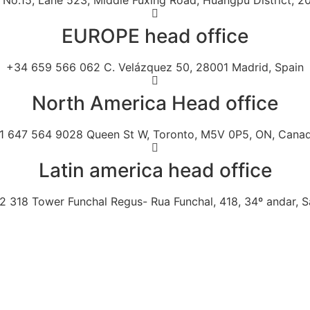
No.15, Lane 523, Middle Fuxing Road, Huangpu District, 2
EUROPE head office
+34 659 566 062 C. Velázquez 50, 28001 Madrid, Spain
North America Head office
1 647 564 9028 Queen St W, Toronto, M5V 0P5, ON, Cana
Latin america head office
 318 Tower Funchal Regus- Rua Funchal, 418, 34º andar, Sa