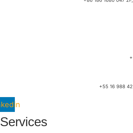
+86 186 1680 047 2F, 
+
+55 16 988 422
nkedin
Services