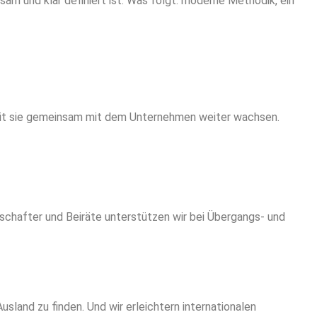
am und klar definiert ist. Was folgt: moderne Methodik, ein
amit sie gemeinsam mit dem Unternehmen weiter wachsen.
lschafter und Beiräte unterstützen wir bei Übergangs- und
usland zu finden. Und wir erleichtern internationalen