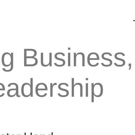
g Business,
eadership