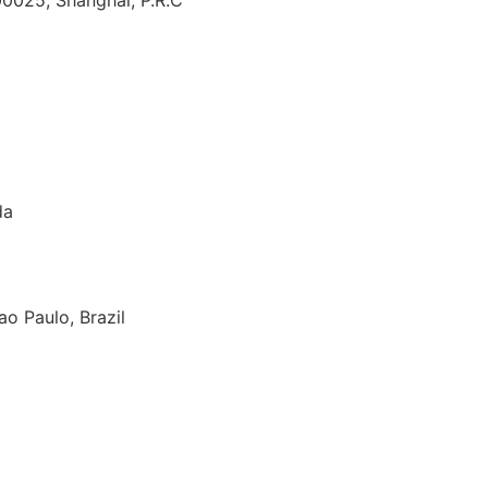
00025, Shanghai, P.R.C
da
o Paulo, Brazil