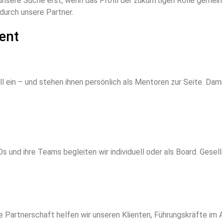
unsere Suche erst, wenn das Profil der zukünftigen Rolle gemeins
durch unsere Partner.
ent
l ein – und stehen ihnen persönlich als Mentoren zur Seite. D
 und ihre Teams begleiten wir individuell oder als Board. Gesel
e Partnerschaft helfen wir unseren Klienten, Führungskräfte im A